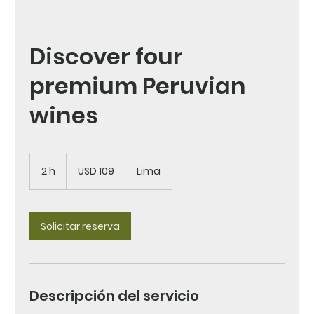
Discover four
premium Peruvian
wines
109
dólares
2 h
2
USD 109
Lima
estadounidenses
h
Solicitar reserva
Descripción del servicio