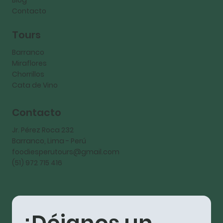
Contacto
Tours
Barranco
Miraflores
Chorrillos
Cata de Vino
Contacto
Jr. Pérez Roca 232
Barranco, Lima - Perú
foodiesperutours@gmail.com
(51) 972 715 416